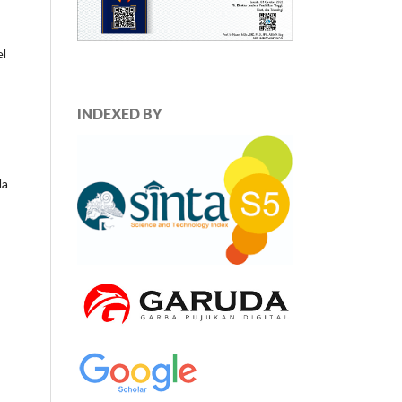
el
INDEXED BY
da