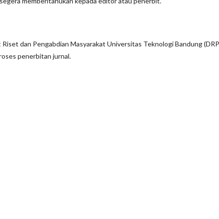
lis segera memberitahukan kepada editor atau penerbit.
torat Riset dan Pengabdian Masyarakat Universitas Teknologi Bandung (D
oses penerbitan jurnal.