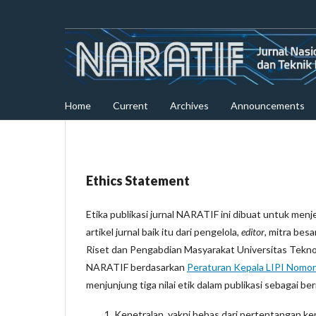
Home
Current
Archives
Announcements
Ethics Statement
Etika publikasi jurnal NARATIF ini dibuat untuk men
artikel jurnal baik itu dari pengelola,
editor
, mitra besar
Riset dan Pengabdian Masyarakat Universitas Teknol
NARATIF berdasarkan
Peraturan Kepala LIPI Nomor
menjunjung tiga nilai etik dalam publikasi sebagai ber
Kenetralan, yakni bebas dari pertentangan ke