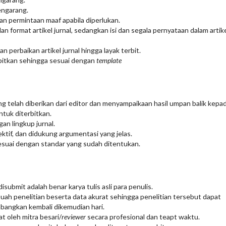
engarang.
dan permintaan maaf apabila diperlukan.
 format artikel jurnal, sedangkan isi dan segala pernyataan dalam artik
erbaikan artikel jurnal hingga layak terbit.
erbitkan sehingga sesuai dengan
template
ng telah diberikan dari editor dan menyampaikaan hasil umpan balik kepa
ntuk diterbitkan.
gan lingkup jurnal.
ektif, dan didukung argumentasi yang jelas.
 sesuai dengan standar yang sudah ditentukan.
submit adalah benar karya tulis asli para penulis.
uah penelitian beserta data akurat sehingga penelitian tersebut dapat
embangkan kembali dikemudian hari.
 oleh mitra besari/
reviewer
secara profesional dan teapt waktu.