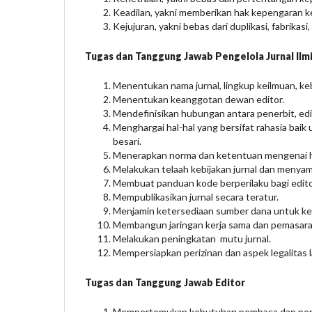
Keadilan, yakni memberikan hak kepengaran k
Kejujuran, yakni bebas dari duplikasi, fabrikasi,
Tugas dan Tanggung Jawab Pengelola Jurnal Ilmi
Menentukan nama jurnal, lingkup keilmuan, kebe
Menentukan keanggotan dewan editor.
Mendefinisikan hubungan antara penerbit, edito
Menghargai hal-hal yang bersifat rahasia baik 
besari.
Menerapkan norma dan ketentuan mengenai hak
Melakukan telaah kebijakan jurnal dan menyam
Membuat panduan kode berperilaku bagi editor
Mempublikasikan jurnal secara teratur.
Menjamin ketersediaan sumber dana untuk keb
Membangun jaringan kerja sama dan pemasara
Melakukan peningkatan mutu jurnal.
Mempersiapkan perizinan dan aspek legalitas l
Tugas dan Tanggung Jawab Editor
Mempertemukan kebutuhan pembaca dan pen