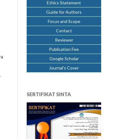
Ethics Statement
Guide for Authors
Focus and Scope
Contact
Reviewer
Publication Fee
ra
Google Scholar
Journal's Cover
.
SERTIFIKAT SINTA